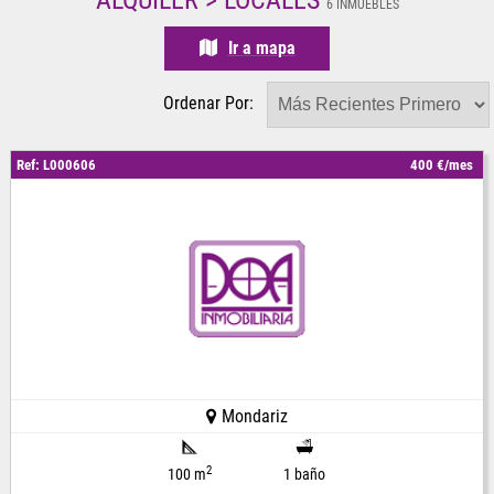
ALQUILER > LOCALES
6 INMUEBLES
Ir a mapa
Ordenar Por:
Ref: L000606
400 €/mes
Mondariz
2
100 m
1 baño