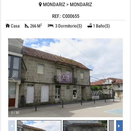
MONDARIZ > MONDARIZ
REF.: C000655
2
Casa
266 M
3 Dormitorio(s)
1 Baño(s)
1
/
30