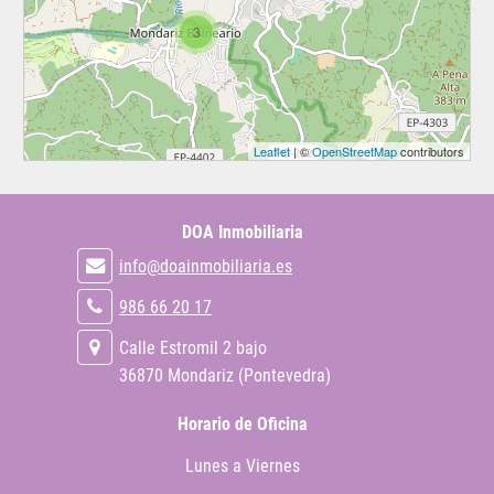
3
Leaflet
| ©
OpenStreetMap
contributors
DOA Inmobiliaria
info@doainmobiliaria.es
986 66 20 17
Calle Estromil 2 bajo
36870 Mondariz (Pontevedra)
Horario de Oficina
Lunes a Viernes