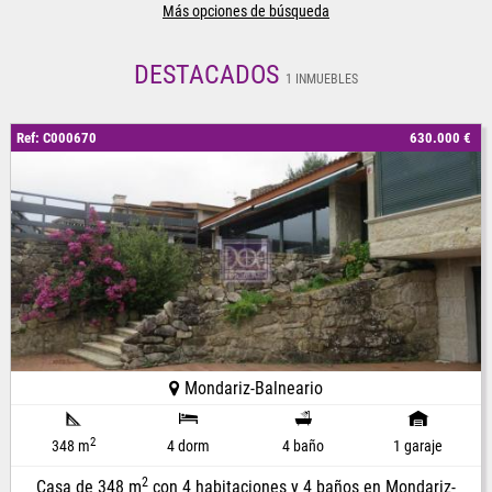
Más opciones de búsqueda
DESTACADOS
1 INMUEBLES
Ref: C000670
630.000 €
Mondariz-Balneario
2
348 m
4 dorm
4 baño
1 garaje
2
Casa de 348 m
con 4 habitaciones y 4 baños en Mondariz-